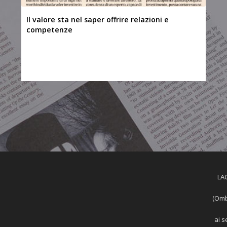
Il valore sta nel saper offrire relazioni e
competenze
LAG
(Omb
ai s