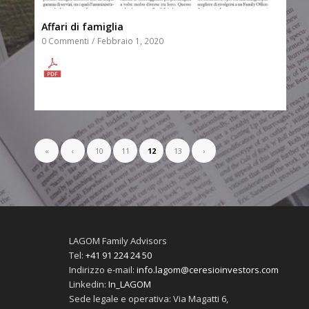
Affari di famiglia
0 Commenti
/
Febbraio 1, 2020
«
‹
10
11
12
13
›
LAGOM Family Advisors
Tel:
+41 91 224 24 50
Indirizzo e-mail:
info.lagom@ceresioinvestors.com
Linkedin:
In_LAGOM
Sede legale e operativa: Via Magatti 6,