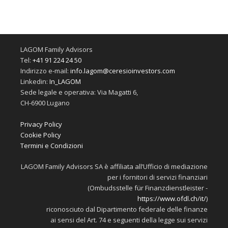
LAGOM Family Advisors
Tel:
+41 91 224 24 50
Indirizzo e-mail:
info.lagom@ceresioinvestors.com
Linkedin:
In_LAGOM
Sede legale e operativa: Via Magatti 6,
CH-6900 Lugano
Privacy Policy
Cookie Policy
Termini e Condizioni
LAGOM Family Advisors SA è affiliata all’Ufficio di mediazione
per i fornitori di servizi finanziari
(Ombudsstelle für Finanzdienstleister -
https://www.ofdl.ch/it/
)
riconosciuto dal Dipartimento federale delle finanze
ai sensi del Art. 74 e seguenti della legge sui servizi