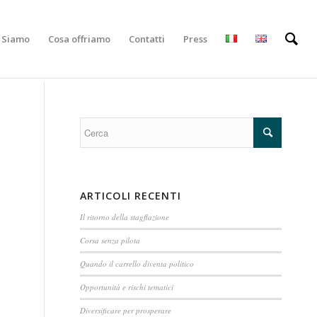
i Siamo
Cosa offriamo
Contatti
Press
ARTICOLI RECENTI
Il ritorno della stagflazione
Corsa senza pilota
Quando il carrello diventa politico
Opportunità e rischi tematici
Diversificare per prosperare