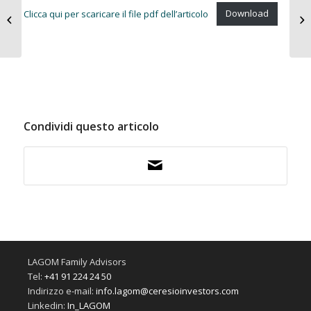
Clicca qui per scaricare il file pdf dell’articolo
Download
Il cibo del futuro
Condividi questo articolo
LAGOM Family Advisors
Tel:
+41 91 224 24 50
Indirizzo e-mail:
info.lagom@ceresioinvestors.com
Linkedin:
In_LAGOM